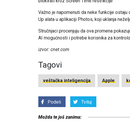
blokirati kroz Screen Time restrikcije.
Važno je napomenuti da neke funkcije ostaju 
Up alata u aplikaciji Photos, koji uklanja nežel
Stručnjaci procenjuju da ova promena pokazuj
AI mogućnosti i potrebe korisnika za kontr
izvor: cnet.com
Tagovi
veštačka inteligencija
Apple
k
Podeli
Tvituj
Možda te još zanima: