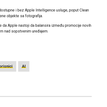
dostupne i bez Apple Intelligence usluge, poput Clean
jene objekte sa fotografija.
e da Apple nastoji da balansira između promocije novih
olom nad sopstvenim uređajem.
orisnici
AI