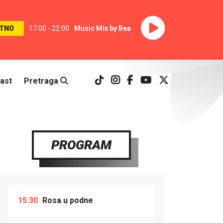
TNO
17:00 - 22:00
Music Mix by Bea
ast
Pretraga
PROGRAM
15:30
Rosa u podne