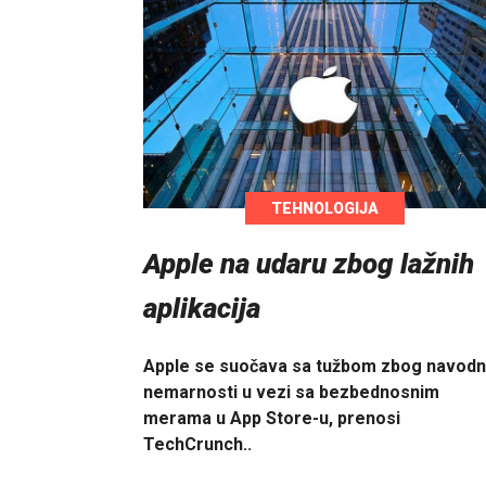
TEHNOLOGIJA
Apple na udaru zbog lažnih
aplikacija
Apple se suočava sa tužbom zbog navod
nemarnosti u vezi sa bezbednosnim
merama u App Store-u, prenosi
TechCrunch..