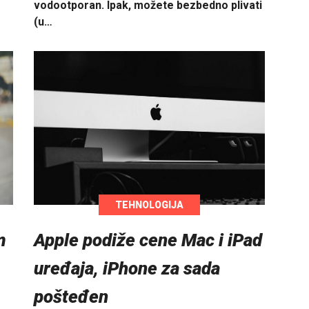
vodootporan. Ipak, možete bezbedno plivati
(u…
TEHNOLOGIJA
Apple podiže cene Mac i iPad
m
uređaja, iPhone za sada
pošteđen