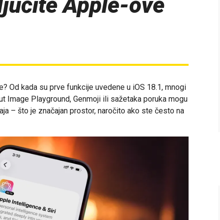
ljučite Apple-ove
nce? Od kada su prve funkcije uvedene u iOS 18.1, mnogi
poput Image Playground, Genmoji ili sažetaka poruka mogu
a – što je značajan prostor, naročito ako ste često na