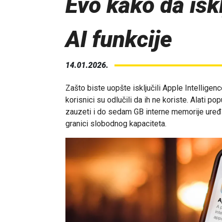
Evo kako da isk
AI funkcije
14.01.2026.
Zašto biste uopšte isključili Apple Intellige
korisnici su odlučili da ih ne koriste. Alati 
zauzeti i do sedam GB interne memorije uređaj
granici slobodnog kapaciteta.