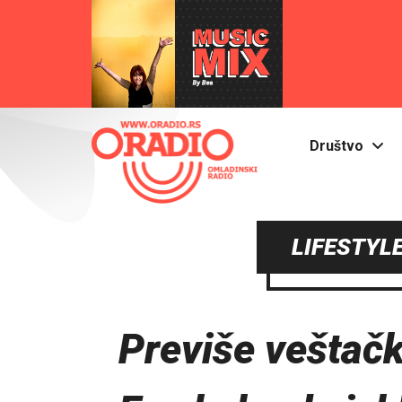
Društvo
LIFESTYLE
Previše veštačk