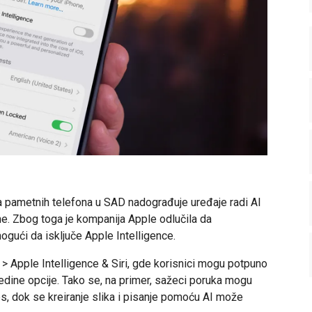
a pametnih telefona u SAD nadograđuje uređaje radi AI
ne. Zbog toga je kompanija Apple odlučila da
gući da isključe Apple Intelligence.
> Apple Intelligence & Siri, gde korisnici mogu potpuno
jedine opcije. Tako se, na primer, sažeci poruka mogu
s, dok se kreiranje slika i pisanje pomoću AI može