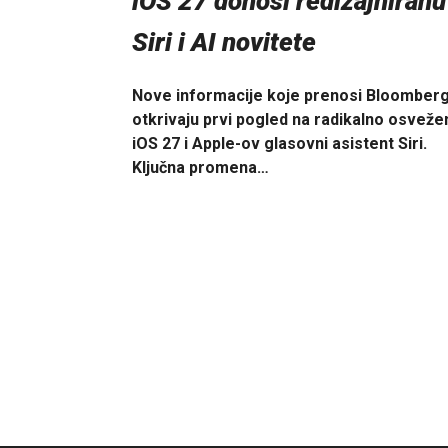
iOS 27 donosi redizajniranu
Siri i AI novitete
Nove informacije koje prenosi Bloomber
otkrivaju prvi pogled na radikalno osveže
iOS 27 i Apple-ov glasovni asistent Siri.
Ključna promena…