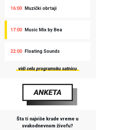
16:00
Muzički obrtaji
17:00
Music Mix by Bea
22:00
Floating Sounds
vidi celu programsku satnicu
ANKETA
Šta ti najviše krade vreme u
svakodnevnom živofu?