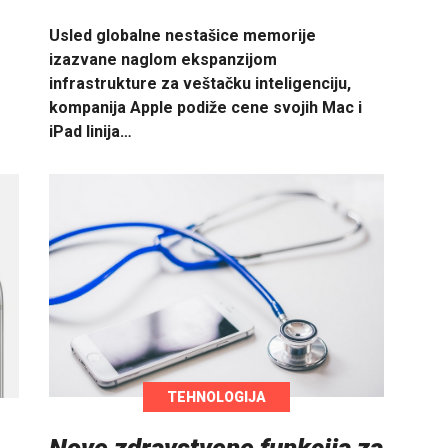
Usled globalne nestašice memorije
izazvane naglom ekspanzijom
infrastrukture za veštačku inteligenciju,
kompanija Apple podiže cene svojih Mac i
iPad linija…
TEHNOLOGIJA