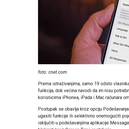
foto: cnet.com
Prema istraživanjima, samo 19 odsto vlasnik
funkcija, dok većina navodi da im nisu potreb
korisnicima iPhonea, iPada i Mac računara omo
Postupak se obavlja kroz opciju Podešavanja 
ugasiti funkcije ili selektivno onemogućiti po
isključiti u podešavanjima aplikacije Message