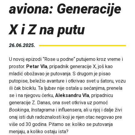
aviona: Generacije
X i Z na putu
26.06.2025.
U novoj epizodi “Rose u podne“ putujemo kroz vreme i
prostor.
Petar Vla
, pripadnik generacije X, još kao
mladić obožavao je putovanja. S drugom je pisao
putopise, beležio avanture i otkrivao svet u šatoru, vozu
ili čak biciklu. Ta ljubav nije ostala u sećanjima, prenela
se i na njegovu ćerku,
Aleksandru Vla
, pripadnicu
generacije Z. Danas, ona svet otkriva uz pomoć
Bookinga
,
Instagrama
i influensera, ali u njoj i dalje živi
onaj isti duh radoznalosti koji je njen otac negovao pre
više od 30 godina. Pitamo se: koliko se putovanja
menjaju, a koliko ostaju ista?