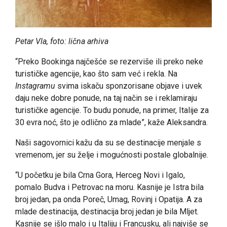
Petar Vla, foto: lična arhiva
“Preko Bookinga najčešće se rezerviše ili preko neke
turističke agencije, kao što sam već i rekla. Na
Instagramu
svima iskaču sponzorisane objave i uvek
daju neke dobre ponude, na taj način se i reklamiraju
turističke agencije. To budu ponude, na primer, Italije za
30 evra noć, što je odlično za mlade”, kaže Aleksandra.
Naši sagovornici kažu da su se destinacije menjale s
vremenom, jer su želje i mogućnosti postale globalnije.
“U početku je bila Crna Gora, Herceg Novi i Igalo,
pomalo Budva i Petrovac na moru. Kasnije je Istra bila
broj jedan, pa onda Poreč, Umag, Rovinj i Opatija. A za
mlade destinacija, destinacija broj jedan je bila Mljet.
Kasnije se išlo malo i u Italiju i Francusku, ali najviše se