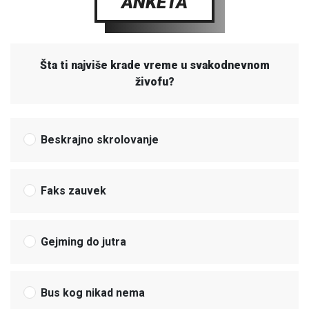
ANKETA
Šta ti najviše krade vreme u svakodnevnom
živofu?
Beskrajno skrolovanje
Faks zauvek
Gejming do jutra
Bus kog nikad nema