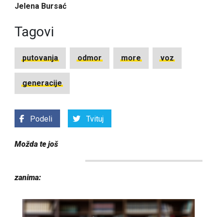
Jelena Bursać
Tagovi
putovanja
odmor
more
voz
generacije
Podeli
Tvituj
Možda te još
zanima: