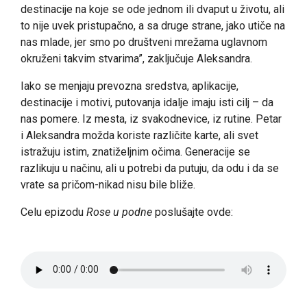
destinacije na koje se ode jednom ili dvaput u životu, ali
to nije uvek pristupačno, a sa druge strane, jako utiče na
nas mlade, jer smo po društveni mrežama uglavnom
okruženi takvim stvarima”, zaključuje Aleksandra.
Iako se menjaju prevozna sredstva, aplikacije,
destinacije i motivi, putovanja idalje imaju isti cilj – da
nas pomere. Iz mesta, iz svakodnevice, iz rutine. Petar
i Aleksandra možda koriste različite karte, ali svet
istražuju istim, znatiželjnim očima. Generacije se
razlikuju u načinu, ali u potrebi da putuju, da odu i da se
vrate sa pričom-nikad nisu bile bliže.
Celu epizodu
Rose u podne
poslušajte ovde: