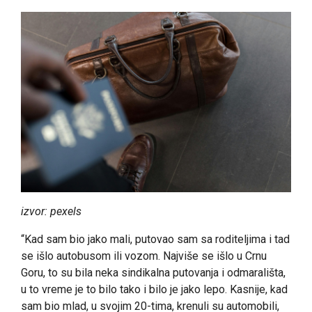
izvor: pexels
“Kad sam bio jako mali, putovao sam sa roditeljima i tad
se išlo autobusom ili vozom. Najviše se išlo u Crnu
Goru, to su bila neka sindikalna putovanja i odmarališta,
u to vreme je to bilo tako i bilo je jako lepo. Kasnije, kad
sam bio mlad, u svojim 20-tima, krenuli su automobili,