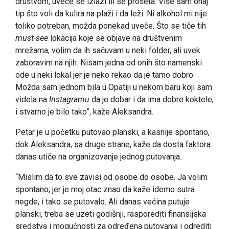
društvom, uveče se izlazi ili se prošeta. Više sam onaj
tip što voli da kulira na plaži i da leži. Ni alkohol mi nije
toliko potreban, možda ponekad uveče. Što se tiče tih
must-see
lokacija koje se objave na društvenim
mrežama, volim da ih sačuvam u neki folder, ali uvek
zaboravim na njih. Nisam jedna od onih što namenski
ode u neki lokal jer je neko rekao da je tamo dobro.
Možda sam jednom bila u Opatiji u nekom baru koji sam
videla na
Instagramu
da je dobar i da ima dobre koktele,
i stvarno je bilo tako”, kaže Aleksandra.
Petar je u početku putovao planski, a kasnije spontano,
dok Aleksandra, sa druge strane, kaže da dosta faktora
danas utiče na organizovanje jednog putovanja.
“Mislim da to sve zavisi od osobe do osobe. Ja volim
spontano, jer je moj otac znao da kaže idemo sutra
negde, i tako se putovalo. Ali danas većina putuje
planski, treba se uzeti godišnji, rasporediti finansijska
sredstva i mogućnosti za određena putovanja i odrediti