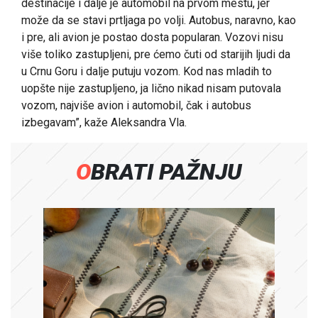
destinacije i dalje je automobil na prvom mestu, jer
može da se stavi prtljaga po volji. Autobus, naravno, kao
i pre, ali avion je postao dosta popularan. Vozovi nisu
više toliko zastupljeni, pre ćemo čuti od starijih ljudi da
u Crnu Goru i dalje putuju vozom. Kod nas mladih to
uopšte nije zastupljeno, ja lično nikad nisam putovala
vozom, najviše avion i automobil, čak i autobus
izbegavam”, kaže Aleksandra Vla.
OBRATI PAŽNJU