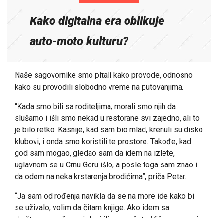
Kako digitalna era oblikuje
auto-moto kulturu?
Naše sagovornike smo pitali kako provode, odnosno
kako su provodili slobodno vreme na putovanjima.
“Kada smo bili sa roditeljima, morali smo njih da
slušamo i išli smo nekad u restorane svi zajedno, ali to
je bilo retko. Kasnije, kad sam bio mlad, krenuli su disko
klubovi, i onda smo koristili te prostore. Takođe, kad
god sam mogao, gledao sam da idem na izlete,
uglavnom se u Crnu Goru išlo, a posle toga sam znao i
da odem na neka krstarenja brodićima”, priča Petar.
“Ja sam od rođenja navikla da se na more ide kako bi
se uživalo, volim da čitam knjige. Ako idem sa