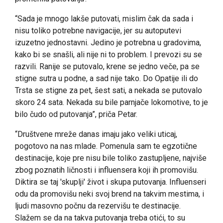
“Sada je mnogo lakše putovati, mislim čak da sada i
nisu toliko potrebne navigacije, jer su autoputevi
izuzetno jednostavni. Jedino je potrebna u gradovima,
kako bi se snašli, ali nije ni to problem. I prevozi su se
razvili. Ranije se putovalo, krene se jedno veče, pa se
stigne sutra u podne, a sad nije tako. Do Opatije ili do
Trsta se stigne za pet, šest sati, a nekada se putovalo
skoro 24 sata. Nekada su bile parnjače lokomotive, to je
bilo čudo od putovanja”, priča Petar.
“Društvene mreže danas imaju jako veliki uticaj,
pogotovo na nas mlade. Pomenula sam te egzotične
destinacije, koje pre nisu bile toliko zastupljene, najviše
zbog poznatih ličnosti i influensera koji ih promovišu.
Diktira se taj 'skuplji' život i skupa putovanja. Influenseri
odu da promovišu neki svoj brend na takvim mestima, i
ljudi masovno počnu da rezervišu te destinacije.
Slažem se da na takva putovanja treba otići, to su