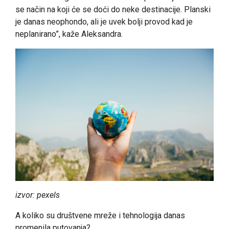
se način na koji će se doći do neke destinacije. Planski
je danas neophondo, ali je uvek bolji provod kad je
neplanirano”, kaže Aleksandra.
izvor: pexels
A koliko su društvene mreže i tehnologija danas
promenila putovanja?