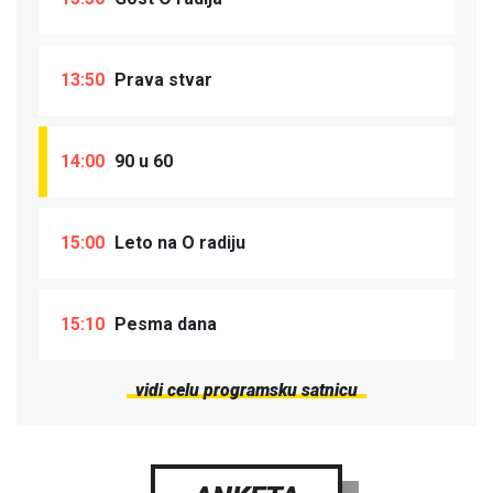
13:50
Prava stvar
14:00
90 u 60
15:00
Leto na O radiju
15:10
Pesma dana
vidi celu programsku satnicu