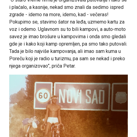
i plaćalo, a kasnije, nekad smo znali da sedimo ispred
zgrade - idemo na more, idemo, kad - večeras!
Pokupimo se, stavimo šator na leđa, uzmemo kartu za
voz i odemo. Uglavnom su to bili kampovi, a auto-moto
savez je imao brošure u kampovima i onda smo gledali
gde je i kako koji kamp opremljen, pa smo tako putovali.
Tada je bilo najviše kampovanja, ali imao sam kuma u
Poreču koji je radio u turizmu, pa sam se nekad i preko
njega organizovao”, priča Petar.