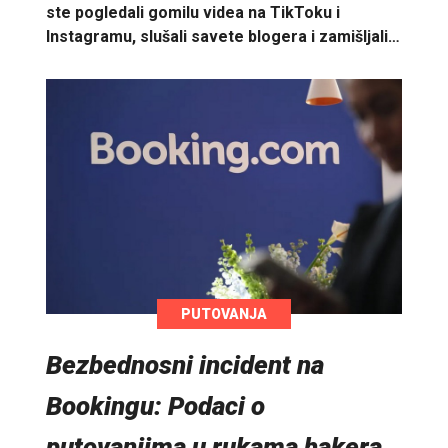
ste pogledali gomilu videa na TikToku i
Instagramu, slušali savete blogera i zamišljali…
PUTOVANJA
Bezbednosni incident na
Bookingu: Podaci o
putovanjima u rukama hakera