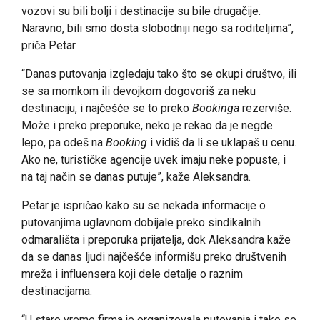
vozovi su bili bolji i destinacije su bile drugačije.
Naravno, bili smo dosta slobodniji nego sa roditeljima”,
priča Petar.
“Danas putovanja izgledaju tako što se okupi društvo, ili
se sa momkom ili devojkom dogovoriš za neku
destinaciju, i najčešće se to preko
Bookinga
rezerviše.
Može i preko preporuke, neko je rekao da je negde
lepo, pa odeš na
Booking
i vidiš da li se uklapaš u cenu.
Ako ne, turističke agencije uvek imaju neke popuste, i
na taj način se danas putuje”, kaže Aleksandra.
Petar je ispričao kako su se nekada informacije o
putovanjima uglavnom dobijale preko sindikalnih
odmarališta i preporuka prijatelja, dok Aleksandra kaže
da se danas ljudi najčešće informišu preko društvenih
mreža i influensera koji dele detalje o raznim
destinacijama.
“U staro vreme firma je organizovala putovanja i tako se