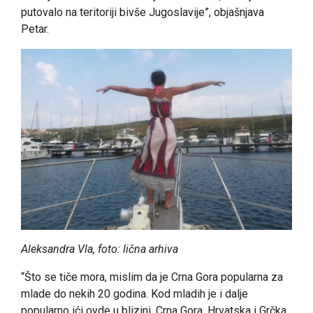
putovalo na teritoriji bivše Jugoslavije”, objašnjava
Petar.
Aleksandra Vla, foto: lična arhiva
“Što se tiče mora, mislim da je Crna Gora popularna za
mlade do nekih 20 godina. Kod mladih je i dalje
popularno ići ovde u blizini, Crna Gora, Hrvatska i Grčka