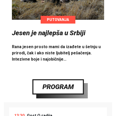
PUTOVANJA
Jesen je najlepša u Srbiji
Rana jesen prosto mami da izađete u šetnju u
prirodi, čak i ako niste ljubitelj pešačenja.
Intezivne boje i najobičnije…
PROGRAM
13:30
Gost O radija