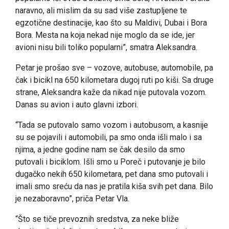
naravno, ali mislim da su sad više zastupljene te
egzotične destinacije, kao što su Maldivi, Dubai i Bora
Bora. Mesta na koja nekad nije moglo da se ide, jer
avioni nisu bili toliko popularni”, smatra Aleksandra.
Petar je prošao sve – vozove, autobuse, automobile, pa
čak i bicikl na 650 kilometara dugoj ruti po kiši. Sa druge
strane, Aleksandra kaže da nikad nije putovala vozom.
Danas su avion i auto glavni izbori.
“Tada se putovalo samo vozom i autobusom, a kasnije
su se pojavili i automobili, pa smo onda išli malo i sa
njima, a jedne godine nam se čak desilo da smo
putovali i biciklom. Išli smo u Poreč i putovanje je bilo
dugačko nekih 650 kilometara, pet dana smo putovali i
imali smo sreću da nas je pratila kiša svih pet dana. Bilo
je nezaboravno”, priča Petar Vla.
“Što se tiče prevoznih sredstva, za neke bliže