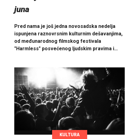
juna
Pred nama je još jedna novosadska nedelja
ispunjena raznovrsnim kulturnim dešavanjima,
od međunarodnog filmskog festivala
"Harmless" posvećenog ljudskim pravima i…
KULTURA