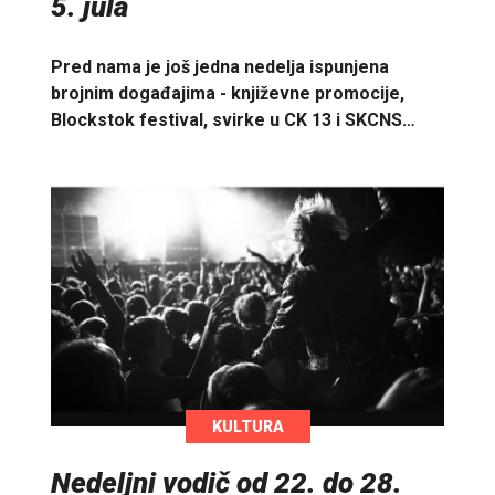
5. jula
Pred nama je još jedna nedelja ispunjena
brojnim događajima - književne promocije,
Blockstok festival, svirke u CK 13 i SKCNS…
KULTURA
Nedeljni vodič od 22. do 28.