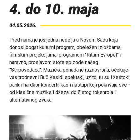
4. do 10. maja
04.05.2026.
Pred nama je još jedna nedelja u Novom Sadu koja
donosi bogat kulturni program, obeležen izložbama,
filmskim projekcijama, programom "Ritam Evrope!" i
naravno, proslavom stote epizode našeg
"Stripovedača". Muzička ponuda je raznovrsna, očekuje
vas trodnevni Buč Kesidi spektakl, uz to, tu su i žestoki
pank i hardkor koncerti, kao i nastupi koji pokrivaju sve -
od klasične muzike i džeza, do čistog rokenrola i
alternativnog zvuka.