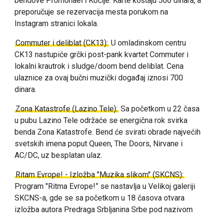
bendove Promonael i Kočije. Karte koštaju 500 dinara, a
preporučuje se rezervacija mesta porukom na
Instagram stranici lokala.
Commuter i deliblat (CK13):
U omladinskom centru
CK13 nastupiće grčki post-pank kvartet Commuter i
lokalni krautrok i sludge/doom bend deliblat. Cena
ulaznice za ovaj bučni muzički događaj iznosi 700
dinara.
Zona Katastrofe (Lazino Tele):
Sa početkom u 22 časa
u pubu Lazino Tele održaće se energična rok svirka
benda Zona Katastrofe. Bend će svirati obrade najvećih
svetskih imena poput Queen, The Doors, Nirvane i
AC/DC, uz besplatan ulaz.
Ritam Evrope! - Izložba "Muzika slikom" (SKCNS):
Program "Ritma Evrope!” se nastavlja u Velikoj galeriji
SKCNS-a, gde se sa početkom u 18 časova otvara
izložba autora Predraga Srbljanina Srbe pod nazivom