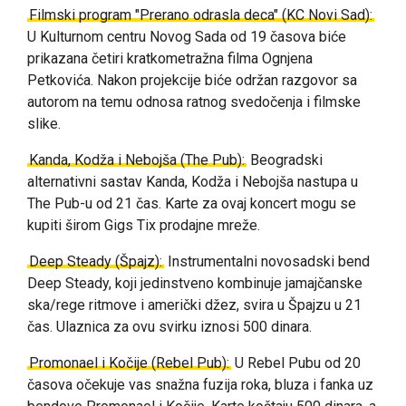
Filmski program "Prerano odrasla deca" (KC Novi Sad):
U Kulturnom centru Novog Sada od 19 časova biće
prikazana četiri kratkometražna filma Ognjena
Petkovića. Nakon projekcije biće održan razgovor sa
autorom na temu odnosa ratnog svedočenja i filmske
slike.
Kanda, Kodža i Nebojša (The Pub):
Beogradski
alternativni sastav Kanda, Kodža i Nebojša nastupa u
The Pub-u od 21 čas. Karte za ovaj koncert mogu se
kupiti širom Gigs Tix prodajne mreže.
Deep Steady (Špajz):
Instrumentalni novosadski bend
Deep Steady, koji jedinstveno kombinuje jamajčanske
ska/rege ritmove i američki džez, svira u Špajzu u 21
čas. Ulaznica za ovu svirku iznosi 500 dinara.
Promonael i Kočije (Rebel Pub):
U Rebel Pubu od 20
časova očekuje vas snažna fuzija roka, bluza i fanka uz