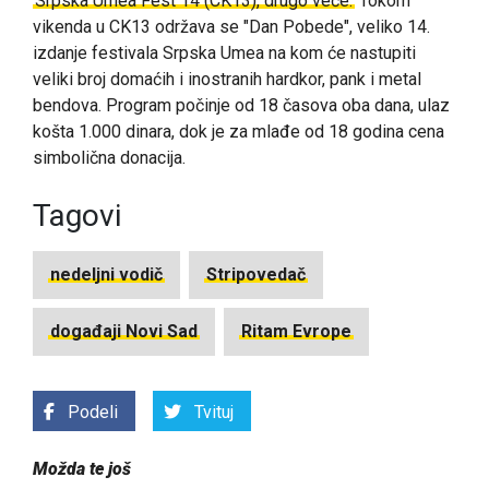
Srpska Umea Fest 14 (CK13), drugo veče:
Tokom
vikenda u CK13 održava se "Dan Pobede", veliko 14.
izdanje festivala Srpska Umea na kom će nastupiti
veliki broj domaćih i inostranih hardkor, pank i metal
bendova. Program počinje od 18 časova oba dana, ulaz
košta 1.000 dinara, dok je za mlađe od 18 godina cena
simbolična donacija.
Tagovi
nedeljni vodič
Stripovedač
događaji Novi Sad
Ritam Evrope
Podeli
Tvituj
Možda te još