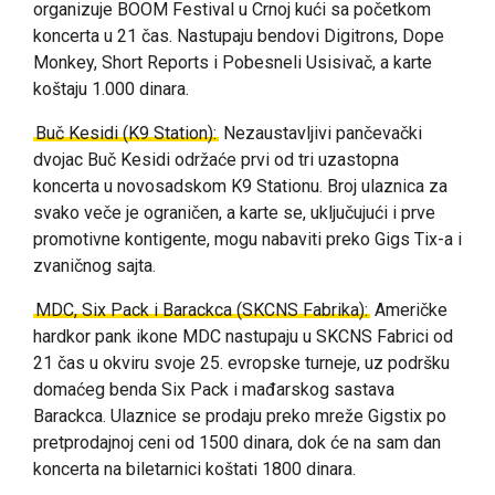
organizuje BOOM Festival u Crnoj kući sa početkom
koncerta u 21 čas. Nastupaju bendovi Digitrons, Dope
Monkey, Short Reports i Pobesneli Usisivač, a karte
koštaju 1.000 dinara.
Buč Kesidi (K9 Station):
Nezaustavljivi pančevački
dvojac Buč Kesidi održaće prvi od tri uzastopna
koncerta u novosadskom K9 Stationu. Broj ulaznica za
svako veče je ograničen, a karte se, uključujući i prve
promotivne kontigente, mogu nabaviti preko Gigs Tix-a i
zvaničnog sajta.
MDC, Six Pack i Barackca (SKCNS Fabrika):
Američke
hardkor pank ikone MDC nastupaju u SKCNS Fabrici od
21 čas u okviru svoje 25. evropske turneje, uz podršku
domaćeg benda Six Pack i mađarskog sastava
Barackca. Ulaznice se prodaju preko mreže Gigstix po
pretprodajnoj ceni od 1500 dinara, dok će na sam dan
koncerta na biletarnici koštati 1800 dinara.