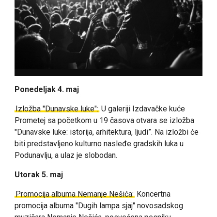
Ponedeljak 4. maj
Izložba "Dunavske luke":
U galeriji Izdavačke kuće
Prometej sa početkom u 19 časova otvara se izložba
"Dunavske luke: istorija, arhitektura, ljudi”. Na izložbi će
biti predstavljeno kulturno nasleđe gradskih luka u
Podunavlju, a ulaz je slobodan.
Utorak 5. maj
Promocija albuma Nemanje Nešića:
Koncertna
promocija albuma "Dugih lampa sjaj" novosadskog