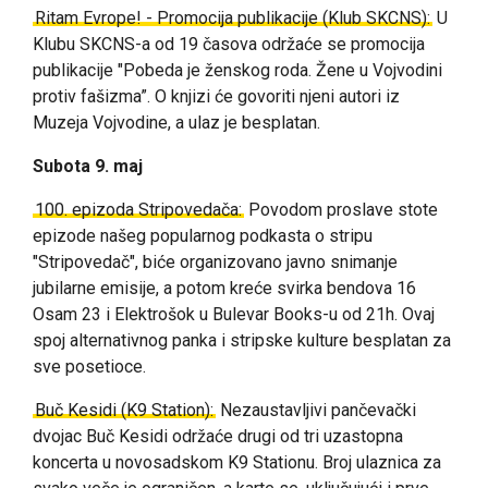
Ritam Evrope! - Promocija publikacije (Klub SKCNS):
U
Klubu SKCNS-a od 19 časova održaće se promocija
publikacije "Pobeda je ženskog roda. Žene u Vojvodini
protiv fašizma”. O knjizi će govoriti njeni autori iz
Muzeja Vojvodine, a ulaz je besplatan.
Subota 9. maj
100. epizoda Stripovedača:
Povodom proslave stote
epizode našeg popularnog podkasta o stripu
"Stripovedač", biće organizovano javno snimanje
jubilarne emisije, a potom kreće svirka bendova 16
Osam 23 i Elektrošok u Bulevar Books-u od 21h. Ovaj
spoj alternativnog panka i stripske kulture besplatan za
sve posetioce.
Buč Kesidi (K9 Station):
Nezaustavljivi pančevački
dvojac Buč Kesidi održaće drugi od tri uzastopna
koncerta u novosadskom K9 Stationu. Broj ulaznica za