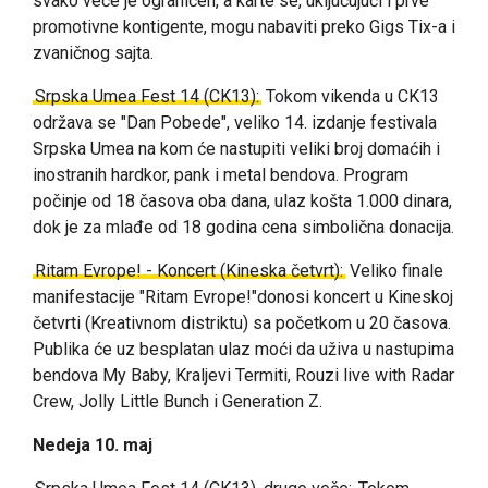
svako veče je ograničen, a karte se, uključujući i prve
promotivne kontigente, mogu nabaviti preko Gigs Tix-a i
zvaničnog sajta.
Srpska Umea Fest 14 (CK13):
Tokom vikenda u CK13
održava se "Dan Pobede", veliko 14. izdanje festivala
Srpska Umea na kom će nastupiti veliki broj domaćih i
inostranih hardkor, pank i metal bendova. Program
počinje od 18 časova oba dana, ulaz košta 1.000 dinara,
dok je za mlađe od 18 godina cena simbolična donacija.
Ritam Evrope! - Koncert (Kineska četvrt):
Veliko finale
manifestacije "Ritam Evrope!"donosi koncert u Kineskoj
četvrti (Kreativnom distriktu) sa početkom u 20 časova.
Publika će uz besplatan ulaz moći da uživa u nastupima
bendova My Baby, Kraljevi Termiti, Rouzi live with Radar
Crew, Jolly Little Bunch i Generation Z.
Nedeja 10. maj