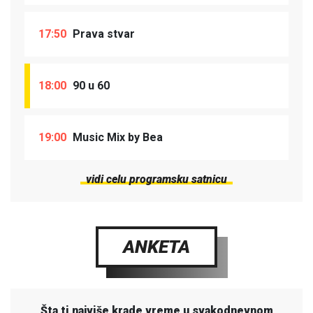
17:50
Prava stvar
18:00
90 u 60
19:00
Music Mix by Bea
vidi celu programsku satnicu
ANKETA
Šta ti najviše krade vreme u svakodnevnom