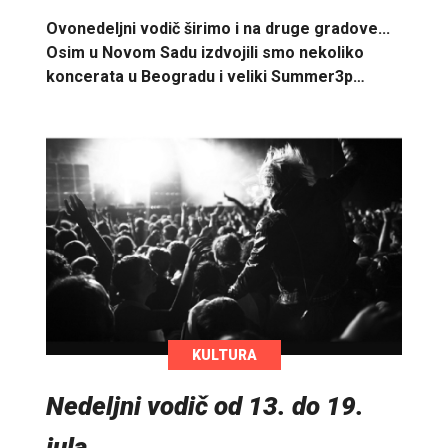
Ovonedeljni vodič širimo i na druge gradove...
Osim u Novom Sadu izdvojili smo nekoliko
koncerata u Beogradu i veliki Summer3p…
KULTURA
Nedeljni vodič od 13. do 19.
jula