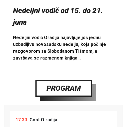
Nedeljni vodič od 15. do 21.
juna
Nedeljni vodič Oradija najavljuje još jednu
uzbudljivu novosadsku nedelju, koja počinje
razgovorom sa Slobodanom Tišmom, a
završava se razmenom knjiga…
PROGRAM
17:30
Gost O radija