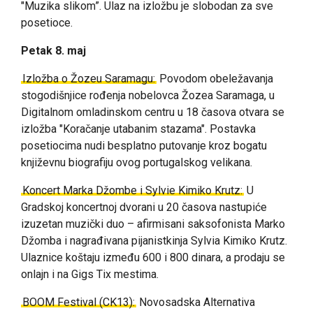
"Muzika slikom”. Ulaz na izložbu je slobodan za sve
posetioce.
Petak 8. maj
Izložba o Žozeu Saramagu:
Povodom obeležavanja
stogodišnjice rođenja nobelovca Žozea Saramaga, u
Digitalnom omladinskom centru u 18 časova otvara se
izložba "Koračanje utabanim stazama". Postavka
posetiocima nudi besplatno putovanje kroz bogatu
književnu biografiju ovog portugalskog velikana.
Koncert Marka Džombe i Sylvie Kimiko Krutz:
U
Gradskoj koncertnoj dvorani u 20 časova nastupiće
izuzetan muzički duo – afirmisani saksofonista Marko
Džomba i nagrađivana pijanistkinja Sylvia Kimiko Krutz.
Ulaznice koštaju između 600 i 800 dinara, a prodaju se
onlajn i na Gigs Tix mestima.
BOOM Festival (CK13):
Novosadska Alternativa