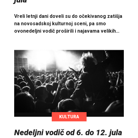
Vreli letnji dani doveli su do očekivanog zatišja
na novosadskoj kulturnoj sceni, pa smo
ovonedeljni vodič proširili i najavama velikih…
KULTURA
Nedeljni vodič od 6. do 12. jula