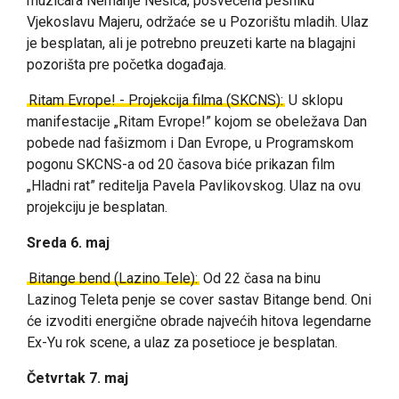
muzičara Nemanje Nešića, posvećena pesniku
Vjekoslavu Majeru, održaće se u Pozorištu mladih. Ulaz
je besplatan, ali je potrebno preuzeti karte na blagajni
pozorišta pre početka događaja.
Ritam Evrope! - Projekcija filma (SKCNS):
U sklopu
manifestacije „Ritam Evrope!” kojom se obeležava Dan
pobede nad fašizmom i Dan Evrope, u Programskom
pogonu SKCNS-a od 20 časova biće prikazan film
„Hladni rat” reditelja Pavela Pavlikovskog. Ulaz na ovu
projekciju je besplatan.
Sreda 6. maj
Bitange bend (Lazino Tele):
Od 22 časa na binu
Lazinog Teleta penje se cover sastav Bitange bend. Oni
će izvoditi energične obrade najvećih hitova legendarne
Ex-Yu rok scene, a ulaz za posetioce je besplatan.
Četvrtak 7. maj