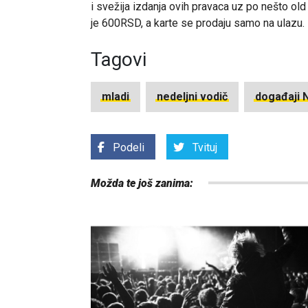
i svežija izdanja ovih pravaca uz po nešto ol
je 600RSD, a karte se prodaju samo na ulazu.
Tagovi
mladi
nedeljni vodič
događaji 
Podeli
Tvituj
Možda te još zanima: