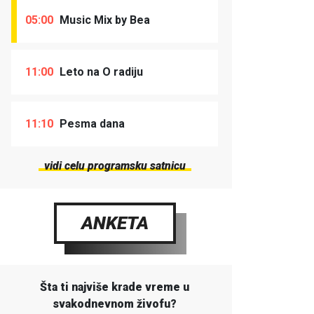
05:00
Music Mix by Bea
11:00
Leto na O radiju
11:10
Pesma dana
vidi celu programsku satnicu
ANKETA
Šta ti najviše krade vreme u
svakodnevnom živofu?