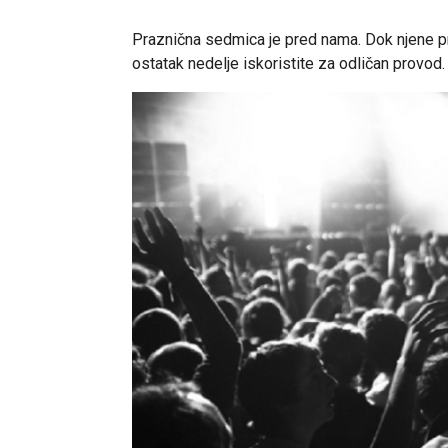
Praznična sedmica je pred nama. Dok njene prv
ostatak nedelje iskoristite za odličan provod.