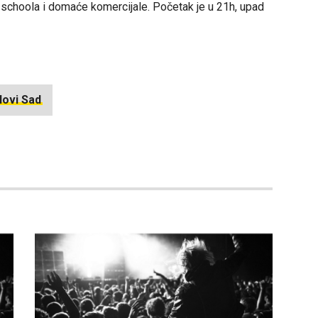
d schoola i domaće komercijale. Početak je u 21h, upad
Novi Sad