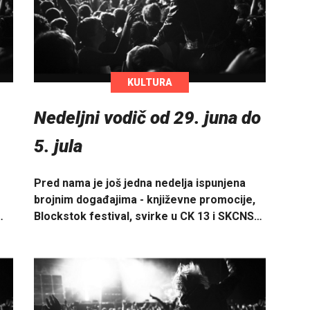
KULTURA
Nedeljni vodič od 29. juna do
5. jula
Pred nama je još jedna nedelja ispunjena
brojnim događajima - književne promocije,
…
Blockstok festival, svirke u CK 13 i SKCNS…