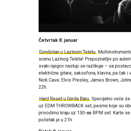
Četvrtak 8. januar
Gondolian u Lazinom Teletu.
Multiinstrumenta
scenu Lazinog Teleta! Prepoznatljiv po autent
svaki njegov nastup se razlikuje – sa postav
električne gitare, saksofona, klavira, pa čak 
Nick Cave, Elvis Presley, James Brown, John
22h.
Hard Reset u Gerila Baru.
Specijalno veče za 
uz EDM THROWBACK set, pesme koje su obelež
privodimo kraju uz 150-
∞
BPM set. Karte se 
početak je u 21h.