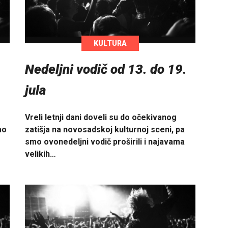
KULTURA
.
Nedeljni vodič od 13. do 19.
jula
Vreli letnji dani doveli su do očekivanog
mo
zatišja na novosadskoj kulturnoj sceni, pa
smo ovonedeljni vodič proširili i najavama
velikih…