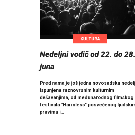
KULTURA
Nedeljni vodič od 22. do 28
juna
Pred nama je još jedna novosadska nedel
ispunjena raznovrsnim kulturnim
dešavanjima, od međunarodnog filmskog
festivala "Harmless" posvećenog ljudski
pravima i…