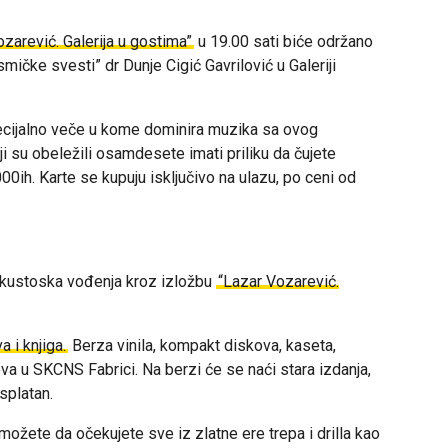
zarević. Galerija u gostima”
u 19.00 sati biće održano
osmičke
svesti”
dr Dunje Cigić Gavrilović u Galeriji
ecijalno veče u kome dominira muzika sa ovog
 su obeležili osamdesete imati priliku da čujete
00ih. Karte se kupuju isključivo na ulazu, po ceni od
a kustoska vođenja kroz izložbu
“Lazar Vozarević.
 i knjiga.
Berza vinila, kompakt diskova, kaseta,
va u SKCNS Fabrici. Na berzi će se naći stara izdanja,
esplatan.
žete da očekujete sve iz zlatne ere trepa i drilla kao