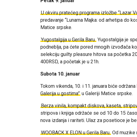
Petak 9. januar
U okviru pratećeg programa izložbe “Lazar Vo
predavanje “Lunarna Majka: od arhetipa do k
Matice srpske.
Yugostalgija u Gerila Baru.
Yugostalgija je sp
podneblja, pa ćete pored mnogih izvođača koji
selekciju guilty pleasure hitova sa početka 20
400RSD, a početak je u 21h.
Subota 10. januar
Tokom vikenda, 10. i 11. januara biće održan
Galerija u gostima”
u Galeriji Matice srpske.
Berza vinila, kompakt diskova, kaseta, stripova
stripova i knjiga održaće se od 10 do 15 časo
nova izdanja i rariteti. Ulaz za posetioce je b
WOOBACK X ELON u Gerila Baru.
Od muzike mo