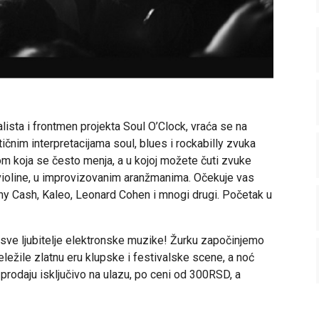
lista i frontmen projekta Soul O’Clock, vraća se na
ičnim interpretacijama soul, blues i rockabilly zvuka
om koja se često menja, a u kojoj možete čuti zvuke
i violine, u improvizovanim aranžmanima. Očekuje vas
ny Cash, Kaleo, Leonard Cohen i mnogi drugi. Početak u
sve ljubitelje elektronske muzike! Žurku započinjemo
ile zlatnu eru klupske i festivalske scene, a noć
prodaju isključivo na ulazu, po ceni od 300RSD, a