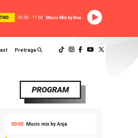
TNO
05:00 - 11:00
Music Mix by Bea
ast
Pretraga
PROGRAM
00:00
Music mix by Anja