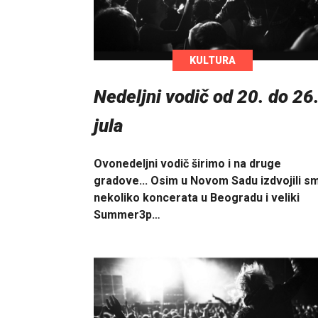
KULTURA
Nedeljni vodič od 20. do 26
jula
Ovonedeljni vodič širimo i na druge
gradove... Osim u Novom Sadu izdvojili s
nekoliko koncerata u Beogradu i veliki
Summer3p…