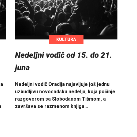
KULTURA
.
Nedeljni vodič od 15. do 21.
juna
ja
Nedeljni vodič Oradija najavljuje još jednu
uzbudljivu novosadsku nedelju, koja počinje
razgovorom sa Slobodanom Tišmom, a
m
završava se razmenom knjiga…