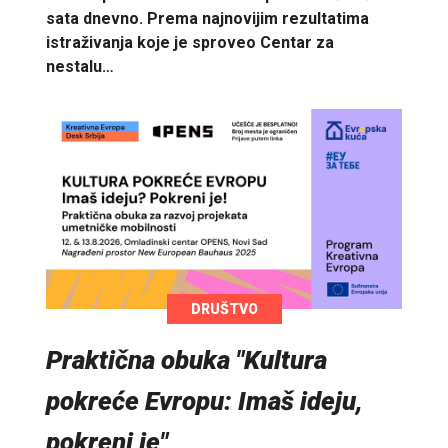
sata dnevno. Prema najnovijim rezultatima
istraživanja koje je sproveo Centar za
nestalu…
DRUŠTVO
Praktična obuka "Kultura
pokreće Evropu: Imaš ideju,
pokreni je"