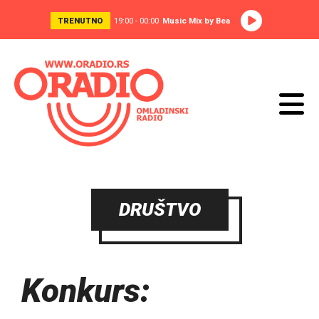
TRENUTNO
19:00 - 00:00
Music Mix by Bea
DRUŠTVO
Konkurs: