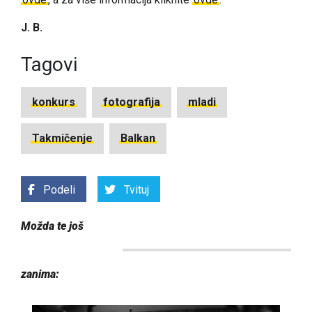
J. B.
Tagovi
konkurs
fotografija
mladi
Takmičenje
Balkan
Podeli
Tvituj
Možda te još
zanima: