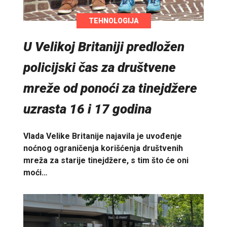
TEHNOLOGIJA
U Velikoj Britaniji predložen
policijski čas za društvene
mreže od ponoći za tinejdžere
uzrasta 16 i 17 godina
Vlada Velike Britanije najavila je uvođenje
noćnog ograničenja korišćenja društvenih
mreža za starije tinejdžere, s tim što će oni
moći…