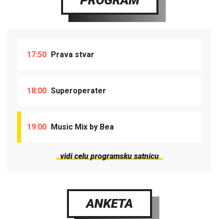
PROGRAM
17:50
Prava stvar
18:00
Superoperater
19:00
Music Mix by Bea
vidi celu programsku satnicu
ANKETA