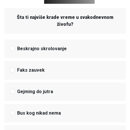
Šta ti najviše krade vreme u svakodnevnom
živofu?
Beskrajno skrolovanje
Faks zauvek
Gejming do jutra
Bus kog nikad nema