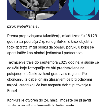
izvor: webalkans.eu
Prema propozicijama takmičenja, mladi između 18 i 29
godina sa područja Zapadnog Balkana, kroz objektiv
foto-aparata imaju priliku da pošalju poruku u kojoj se
sport ističe kao simbol jedinstva i partnerstva.
Takmičenje traje do septembra 2025 godine, a sudije će
odlučiti koje fotografije će biti predstavljene na
putujućoj izložbi kroz šest gradova u regionu. Po
okončanju izložbe, onlajn glasanjem će biti odabrani
najbolji autori koji će kao nagradu dobiti putovanje u
Brisel.
Konkurs je otvoren do 24. maja i možete se prijaviti
ovde
, a za više informacija kliknite
ovde
.