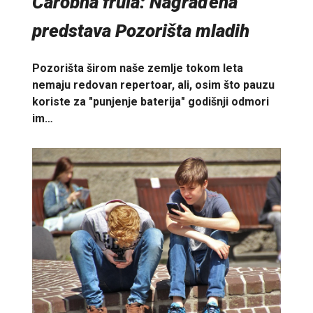
Čarobna frula: Nagrađena
predstava Pozorišta mladih
Pozorišta širom naše zemlje tokom leta
nemaju redovan repertoar, ali, osim što pauzu
koriste za "punjenje baterija" godišnji odmori
im…