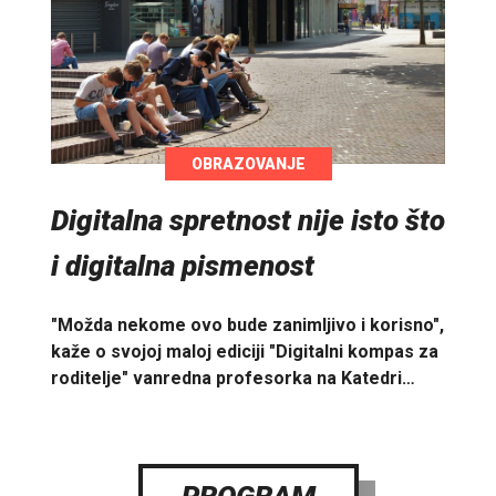
OBRAZOVANJE
Digitalna spretnost nije isto što
i digitalna pismenost
"Možda nekome ovo bude zanimljivo i korisno",
kaže o svojoj maloj ediciji "Digitalni kompas za
roditelje" vanredna profesorka na Katedri…