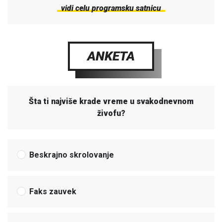
vidi celu programsku satnicu
ANKETA
Šta ti najviše krade vreme u svakodnevnom
živofu?
Beskrajno skrolovanje
Faks zauvek