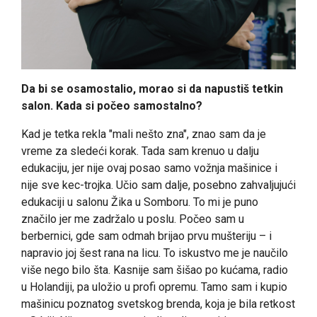
Da bi se osamostalio, morao si da napustiš tetkin
salon. Kada si počeo samostalno?
Kad je tetka rekla "mali nešto zna", znao sam da je
vreme za sledeći korak. Tada sam krenuo u dalju
edukaciju, jer nije ovaj posao samo vožnja mašinice i
nije sve kec-trojka. Učio sam dalje, posebno zahvaljujući
edukaciji u salonu Žika u Somboru. To mi je puno
značilo jer me zadržalo u poslu. Počeo sam u
berbernici, gde sam odmah brijao prvu mušteriju – i
napravio joj šest rana na licu. To iskustvo me je naučilo
više nego bilo šta. Kasnije sam šišao po kućama, radio
u Holandiji, pa uložio u profi opremu. Tamo sam i kupio
mašinicu poznatog svetskog brenda, koja je bila retkost