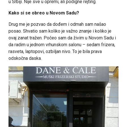
u Srbiji. Nije sve u opremi, ali podigne rejting.
Kako si se obreo u Novom Sadu?
Drug me je pozvao da dođem i odmah sam našao
posao. Shvatio sam koliko je važno znanje i koliko je
ovaj zanat tražen. Počeo sam da živim u Novom Sadu i
da radim u jednom vrhunskom salonu – sedam frizera,
rasveta, laptopovi, ozbiljan nivo. To je bila prava
odskočna daska.