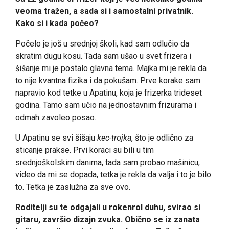
veoma tražen, a sada si i samostalni privatnik.
Kako si i kada počeo?
Počelo je još u srednjoj školi, kad sam odlučio da
skratim dugu kosu. Tada sam ušao u svet frizera i
šišanje mi je postalo glavna tema. Majka mi je rekla da
to nije kvantna fizika i da pokušam. Prve korake sam
napravio kod tetke u Apatinu, koja je frizerka trideset
godina. Tamo sam učio na jednostavnim frizurama i
odmah zavoleo posao.
U Apatinu se svi šišaju
kec-trojka
, što je odlično za
sticanje prakse. Prvi koraci su bili u tim
srednjoškolskim danima, tada sam probao mašinicu,
video da mi se dopada, tetka je rekla da valja i to je bilo
to. Tetka je zaslužna za sve ovo.
Roditelji su te odgajali u rokenrol duhu, svirao si
gitaru, završio dizajn zvuka. Obično se iz zanata