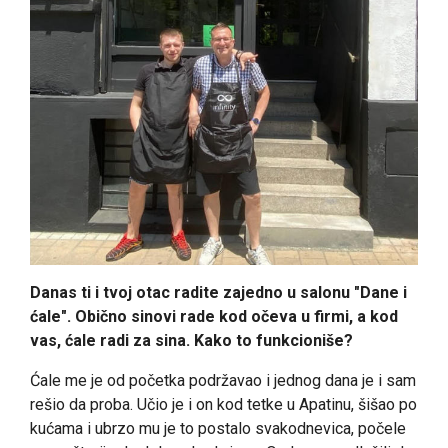
Danas ti i tvoj otac radite zajedno u salonu "Dane i
ćale". Obično sinovi rade kod očeva u firmi, a kod
vas, ćale radi za sina. Kako to funkcioniše?
Ćale me je od početka podržavao i jednog dana je i sam
rešio da proba. Učio je i on kod tetke u Apatinu, šišao po
kućama i ubrzo mu je to postalo svakodnevica, počele