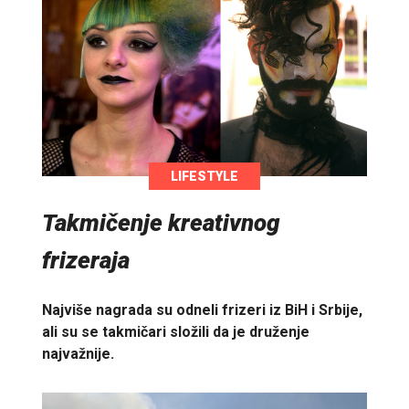
LIFESTYLE
Takmičenje kreativnog
frizeraja
Najviše nagrada su odneli frizeri iz BiH i Srbije,
ali su se takmičari složili da je druženje
najvažnije.