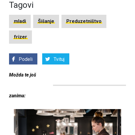
Tagovi
mladi
Šišanje
Preduzetništvo
frizer
Podeli
Tvituj
Možda te još
zanima: