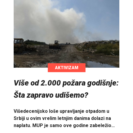
AKTIVIZAM
Više od 2.000 požara godišnje:
Šta zapravo udišemo?
Višedecenijsko loše upravljanje otpadom u
Srbiji u ovim vrelim letnjim danima dolazi na
naplatu. MUP je samo ove godine zabeležio…