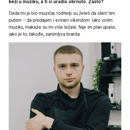
beži u muziku, a ti si uradio obrnuto. Zašto?
Deda mi je bio muzičar, roditelji su želeli da idem tim
putem – da predajem i sviram vikendom. Iako volim
muziku, makaze su mi više ležale. Nije im plan upalio,
iako je to, takođe, zanimljiva branša.