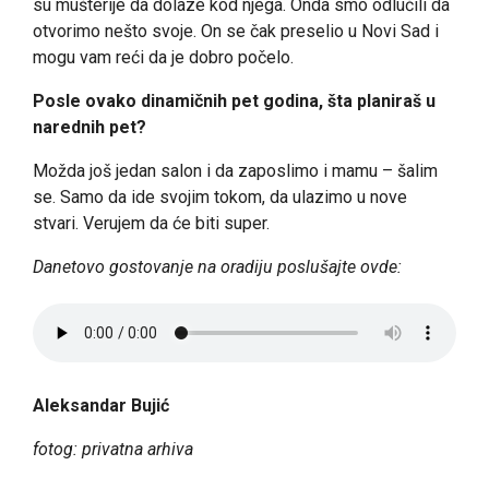
su mušterije da dolaze kod njega. Onda smo odlučili da
otvorimo nešto svoje. On se čak preselio u Novi Sad i
mogu vam reći da je dobro počelo.
Posle ovako dinamičnih pet godina, šta planiraš u
narednih pet?
Možda još jedan salon i da zaposlimo i mamu – šalim
se. Samo da ide svojim tokom, da ulazimo u nove
stvari. Verujem da će biti super.
Danetovo gostovanje na oradiju poslušajte ovde:
Aleksandar Bujić
fotog: privatna arhiva