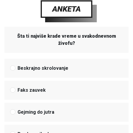
ANKETA
Šta ti najviše krade vreme u svakodnevnom
živofu?
Beskrajno skrolovanje
Faks zauvek
Gejming do jutra