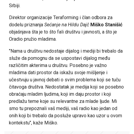
Srbiji.
Direktor organizacije Teraforming i član odbora za
dodelu priznanja
Sećanje na Hildu Dajč
Miško Stanišić
objašnjava šta je to što fali društvu i javnosti, a što je
Oradio pružio mladima.
"Nama u društvu nedostaje dijalog i mediji bi trebalo da
služe da pomognu da se uspostavi dijalog među
različitim akterima u društvu. Posebno je važno
mladima dati prostor da iskažu svoje mišljenje i
učestvuju u javnoj debati o svim problema koji se tuču
čitavoga društva. Nedostatak je medija koji se posebno
obraćaju mladim ljudima, koji im daju prostor i koji
predlažu teme koje su relevantne za mlade ljude. Mi
smo tu prepoznali vaš mediji, vaš radio kao jedan od
onih koji bi trebalo da posluže upravo kao uzor u ovom
kontekstu", kaže Miško.