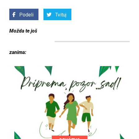
Podeli
Tvituj
Možda te još
zanima: