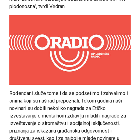
plodonosna", tvrdi Vedran.
Rođendani služe tome i da se podsetimo i zahvalimo i
onima koji su naš rad prepoznali. Tokom godina naši
novinari su dobili nekoliko nagrada za Etičko
izveštavanje o mentalnom zdravlju mladih, nagrade za
izveštavanje o siromaštvu i socijalnoj isključenosti,
priznanja za iskazanu građansku odgovornost i
društvenu svest, kao i za najbolje mlade novinare u