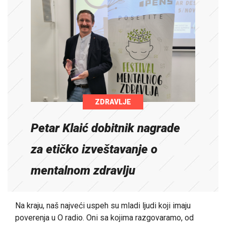
ZDRAVLJE
Petar Klaić dobitnik nagrade
za etičko izveštavanje o
mentalnom zdravlju
Na kraju, naš najveći uspeh su mladi ljudi koji imaju
poverenja u O radio. Oni sa kojima razgovaramo, od