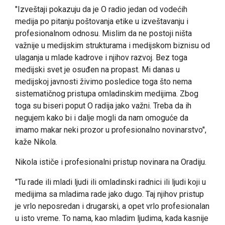
"Izveštaji pokazuju da je O radio jedan od vodećih
medija po pitanju poštovanja etike u izveštavanju i
profesionalnom odnosu. Mislim da ne postoji ništa
važnije u medijskim strukturama i medijskom biznisu od
ulaganja u mlade kadrove i njihov razvoj. Bez toga
medijski svet je osuđen na propast. Mi danas u
medijskoj javnosti živimo posledice toga što nema
sistematičnog pristupa omladinskim medijima. Zbog
toga su biseri poput O radija jako važni. Treba da ih
negujem kako bi i dalje mogli da nam omoguće da
imamo makar neki prozor u profesionalno novinarstvo",
kaže Nikola.
Nikola ističe i profesionalni pristup novinara na Oradiju.
"Tu rade ili mladi ljudi ili omladinski radnici ili ljudi koji u
medijima sa mladima rade jako dugo. Taj njihov pristup
je vrlo neposredan i drugarski, a opet vrlo profesionalan
u isto vreme. To nama, kao mladim ljudima, kada kasnije