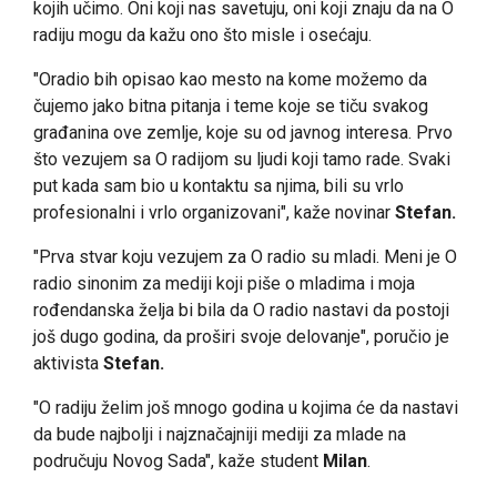
kojih učimo. Oni koji nas savetuju, oni koji znaju da na O
radiju mogu da kažu ono što misle i osećaju.
"Oradio bih opisao kao mesto na kome možemo da
čujemo jako bitna pitanja i teme koje se tiču svakog
građanina ove zemlje, koje su od javnog interesa. Prvo
što vezujem sa O radijom su ljudi koji tamo rade. Svaki
put kada sam bio u kontaktu sa njima, bili su vrlo
profesionalni i vrlo organizovani", kaže novinar
Stefan.
"Prva stvar koju vezujem za O radio su mladi. Meni je O
radio sinonim za mediji koji piše o mladima i moja
rođendanska želja bi bila da O radio nastavi da postoji
još dugo godina, da proširi svoje delovanje", poručio je
aktivista
Stefan.
"O radiju želim još mnogo godina u kojima će da nastavi
da bude najbolji i najznačajniji mediji za mlade na
područuju Novog Sada", kaže student
Milan
.