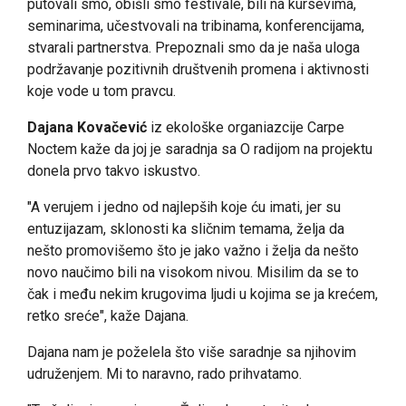
putovali smo, obišli smo festivale, bili na kursevima,
seminarima, učestvovali na tribinama, konferencijama,
stvarali partnerstva. Prepoznali smo da je naša uloga
podržavanje pozitivnih društvenih promena i aktivnosti
koje vode u tom pravcu.
Dajana Kovačević
iz ekološke organiazcije Carpe
Noctem kaže da joj je saradnja sa O radijom na projektu
donela prvo takvo iskustvo.
"A verujem i jedno od najlepših koje ću imati, jer su
entuzijazam, sklonosti ka sličnim temama, želja da
nešto promovišemo što je jako važno i želja da nešto
novo naučimo bili na visokom nivou. Misilim da se to
čak i među nekim krugovima ljudi u kojima se ja krećem,
retko sreće", kaže Dajana.
Dajana nam je poželela što više saradnje sa njihovim
udruženjem. Mi to naravno, rado prihvatamo.