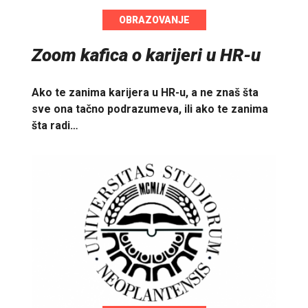
OBRAZOVANJE
Zoom kafica o karijeri u HR-u
Ako te zanima karijera u HR-u, a ne znaš šta
sve ona tačno podrazumeva, ili ako te zanima
šta radi…