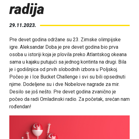
radija
29.11.2023.
Pre devet godina održane su 23. Zimske olimpijske
igre. Aleksandar Doba je pre devet godina bio prva
osoba u istoriji koja je plovila preko Atlantskog okeana
sama u kajaku putujući sa jednog kontinta na drugi. Bila
je i godišnjica od prvih slobodnih izbora u Poljskoj.
Počeo je i Ice Bucket Challenge i svi su bili opsednuti
njime. Dodeljene su i dve Nobelove nagrade za mir.
Desilo se još nešto. Pre devet godina zvanično je
počeo da radi Omladinski radio. Za početak, srećan nam
rođendan!