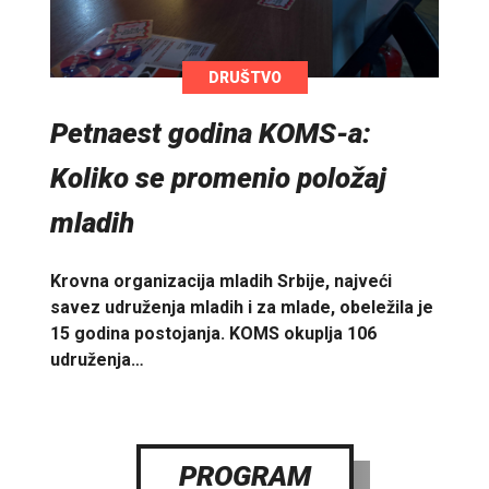
DRUŠTVO
Petnaest godina KOMS-a:
Koliko se promenio položaj
mladih
Krovna organizacija mladih Srbije, najveći
savez udruženja mladih i za mlade, obeležila je
15 godina postojanja. KOMS okuplja 106
udruženja…
PROGRAM