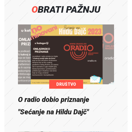
OBRATI PAŽNJU
DRUŠTVO
O radio dobio priznanje
"Sećanje na Hildu Dajč"