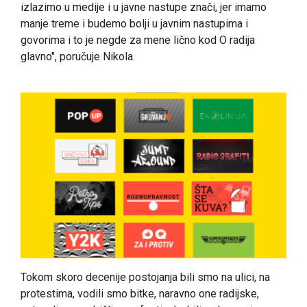
izlazimo u medije i u javne nastupe znači, jer imamo
manje treme i budemo bolji u javnim nastupima i
govorima i to je negde za mene lično kod O radija
glavno", poručuje Nikola.
Tokom skoro decenije postojanja bili smo na ulici, na
protestima, vodili smo bitke, naravno one radijske,