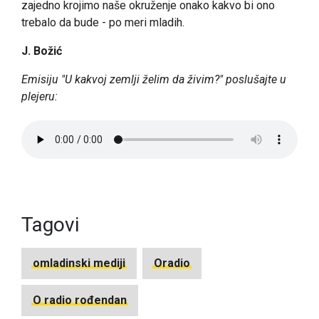
zajedno krojimo naše okruženje onako kakvo bi ono
trebalo da bude - po meri mladih.
J. Božić
Emisiju "U kakvoj zemlji želim da živim?" poslušajte u
plejeru:
Tagovi
omladinski mediji
Oradio
O radio rođendan