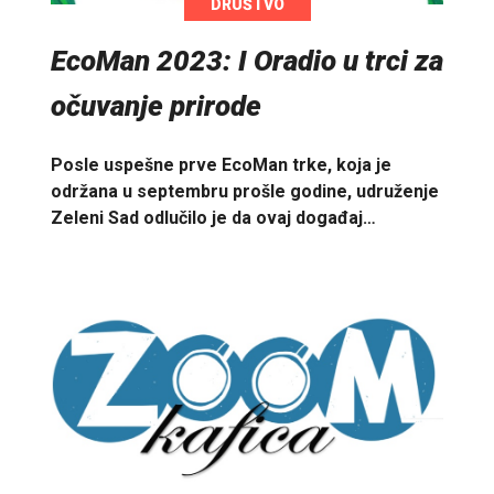
DRUŠTVO
EcoMan 2023: I Oradio u trci za
očuvanje prirode
Posle uspešne prve EcoMan trke, koja je
održana u septembru prošle godine, udruženje
Zeleni Sad odlučilo je da ovaj događaj…