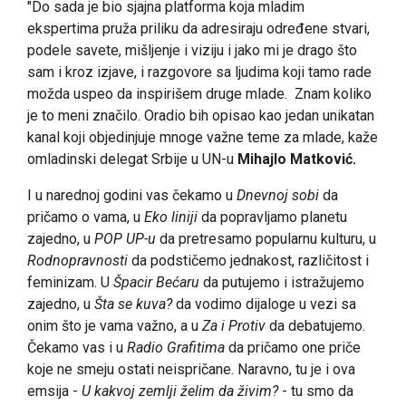
"Do sada je bio sjajna platforma koja mladim
ekspertima pruža priliku da adresiraju određene stvari,
podele savete, mišljenje i viziju i jako mi je drago što
sam i kroz izjave, i razgovore sa ljudima koji tamo rade
možda uspeo da inspirišem druge mlade. Znam koliko
je to meni značilo. Oradio bih opisao kao jedan unikatan
kanal koji objedinjuje mnoge važne teme za mlade, kaže
omladinski delegat Srbije u UN-u
Mihajlo Matković.
I u narednoj godini vas čekamo u
Dnevnoj sobi
da
pričamo o vama, u
Eko liniji
da popravljamo planetu
zajedno, u
POP UP-u
da pretresamo popularnu kulturu, u
Rodnopravnosti
da podstičemo jednakost, različitost i
feminizam. U
Špacir Bećaru
da putujemo i istražujemo
zajedno, u
Šta se kuva?
da vodimo dijaloge u vezi sa
onim što je vama važno, a u
Za i Protiv
da debatujemo.
Čekamo vas i u
Radio Grafitima
da pričamo one priče
koje ne smeju ostati neispričane. Naravno, tu je i ova
emsija -
U kakvoj zemlji želim da živim?
- tu smo da