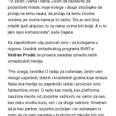
"To želim i vama i nama. Želim da nastavite da
podstičete mlade, moje kolege i druge stručnjake da
pričaju na temu nauke, da pričaju na temu životne
sredine, jer svima nama je to važno. Što je veći broj
mladih ljudi uključen, to će nama svima biti bolje. A vi to
jako lepo komunicirate", kaže Dajana.
Ka zajedničkom cilju putovali smo i sa kolegama u
regionu. Urednik omladinskog programa BHRT-a
Vedran Prodić
se priseća saradnje između naših
omladinskih medija.
"Pre svega, čestitke O radiju za rođendan, želim vam
mnogo uspešnih, dobrih i kvalitetnih godina koje dolaze.
Naša dva medija su zajednički radila i proizveli smo
fantastične stvari. O radio kao medij, kao platforma,
zauzima mesto od izuzetne važnosti, ne samo za nas,
kao neku srodnu kuću, već i za druge sektore. Smatram
da je kao partner izuzetno poželjan i ne sumanjam ni
malo da će nam saradnja u budućnosti takođe biti vrlo