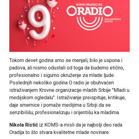
Tokom devet godina smo se menjali, bilo je uspona i
padova, ali nismo odustali od toga da budemo etično,
profesionalno i sigurno okruženje za mlade ljude.
Poslednjih nekoliko godina O radio je obuhvaćen
istraživanjem Krovne organizacije mladih Srbije "Mladi u
medijskom ogledalu". Istraživanje preispituje, kritikuje,
daje smernice i pomaže medijima u Srbiji da se
senzibilišu, profesionalizuju i orijentišu ka mladima.
Nikola Ristić
iz KOMS-a misli da je najbolji deo rada
Oradija to što stvara kvalitetne mlade novinare.