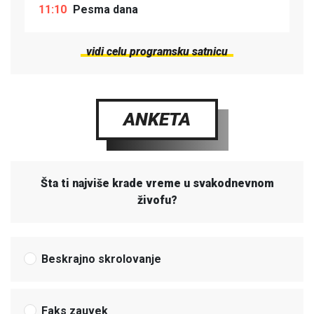
11:10
Pesma dana
vidi celu programsku satnicu
ANKETA
Šta ti najviše krade vreme u svakodnevnom
živofu?
Beskrajno skrolovanje
Faks zauvek