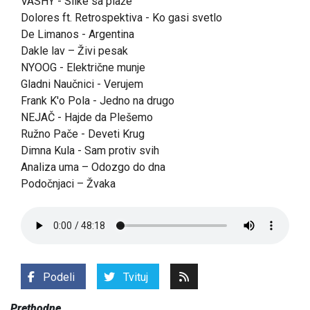
VASHY - Slike sa plaže
Dolores ft. Retrospektiva - Ko gasi svetlo
De Limanos - Argentina
Dakle lav – Živi pesak
NYOOG - Električne munje
Gladni Naučnici - Verujem
Frank K'o Pola - Jedno na drugo
NEJAČ - Hajde da Plešemo
Ružno Pače - Deveti Krug
Dimna Kula - Sam protiv svih
Analiza uma – Odozgo do dna
Podočnjaci – Žvaka
Podeli
Tvituj
Prethodne