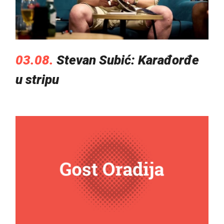
03.08.
Stevan Subić: Karađorđe
u stripu