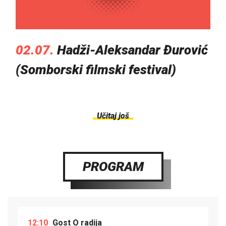
02.07.
Hadži-Aleksandar Đurović
(Somborski filmski festival)
Učitaj još
PROGRAM
12:10
Gost O radija