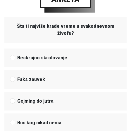
Šta ti najviše krade vreme u svakodnevnom
živofu?
Beskrajno skrolovanje
Faks zauvek
Gejming do jutra
Bus kog nikad nema