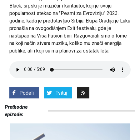
Black, srpski je muzičar i kantautor, koji je svoju
popularnost stekao na "Pesmi za Evroviziju" 2023.
godine, kada je predstavljao Srbiju. Ekipa Oradija je Luku
pronašla na ovogodišnjem Exit festivalu, gde je
nastupao na Visa Fusion bini. Razgovarali smo o tome
na koji način stvara muziku, koliko mu znači energija
publike, ali i koji su mu planovi za ostatak leta.
Podeli
Tvituj
Prethodne
epizode: