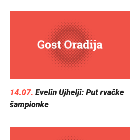
14.07.
Evelin Ujhelji: Put rvačke
šampionke