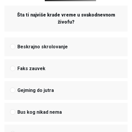
Šta ti najviše krade vreme u svakodnevnom
živofu?
Beskrajno skrolovanje
Faks zauvek
Gejming do jutra
Bus kog nikad nema