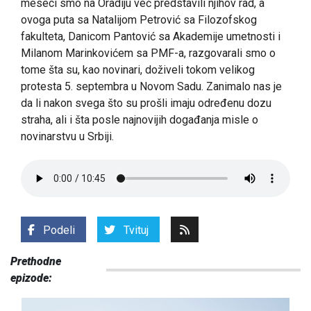
meseci smo na Oradiju već predstavili njihov rad, a
ovoga puta sa Natalijom Petrović sa Filozofskog
fakulteta, Danicom Pantović sa Akademije umetnosti i
Milanom Marinkovićem sa PMF-a, razgovarali smo o
tome šta su, kao novinari, doživeli tokom velikog
protesta 5. septembra u Novom Sadu. Zanimalo nas je
da li nakon svega što su prošli imaju određenu dozu
straha, ali i šta posle najnovijih događanja misle o
novinarstvu u Srbiji.
Podeli
Tvituj
Prethodne
epizode: