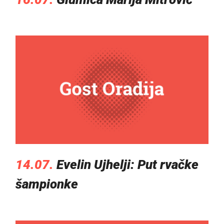
14.07.
Evelin Ujhelji: Put rvačke
šampionke