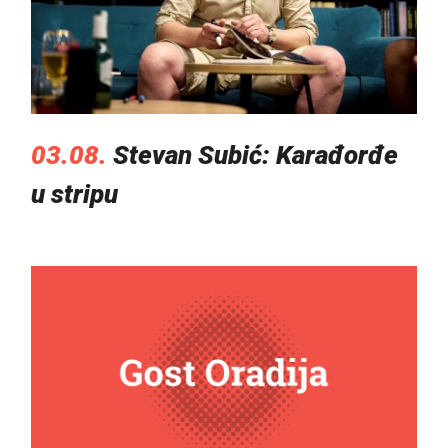
03.08.
Stevan Subić: Karađorđe
u stripu