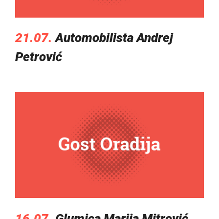
21.07.
Automobilista Andrej
Petrović
16.07.
Glumica Marija Mitrović